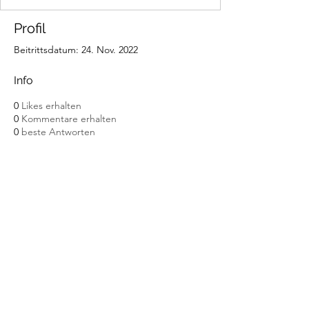
Profil
Beitrittsdatum: 24. Nov. 2022
Info
0
Likes erhalten
0
Kommentare erhalten
0
beste Antworten
Abonnement
Senden
Impressum
Datenschutz