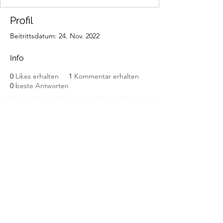
Profil
Beitrittsdatum: 24. Nov. 2022
Info
0
Likes erhalten
1
Kommentar erhalten
0
beste Antworten
Abonnement
Senden
Impressum
Datenschutz