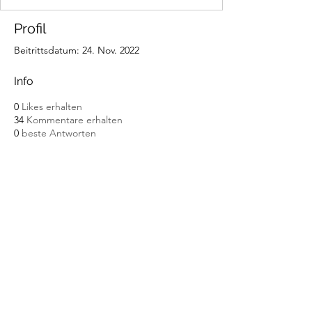
Profil
Beitrittsdatum: 24. Nov. 2022
Info
0
Likes erhalten
34
Kommentare erhalten
0
beste Antworten
Abonnement
Senden
Impressum
Datenschutz